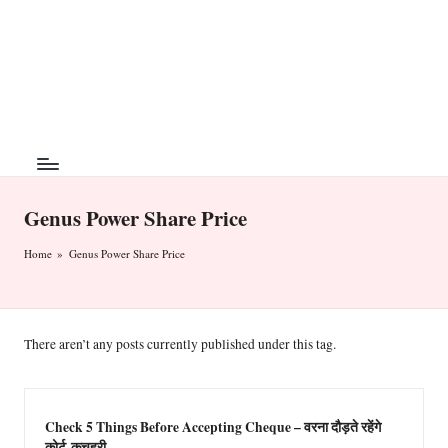
T
The
Skip
Art
h
to
of
content
e
Money
Management
M
o
n
Genus Power Share Price
ey
Home
»
Genus Power Share Price
A
rt
There aren’t any posts currently published under this tag.
Check 5 Things Before Accepting Cheque – वरना दौड़ते रहेंगे
कोर्ट-कचहरी