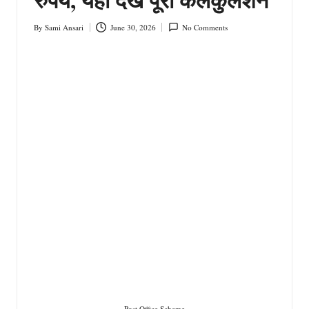
By
Sami Ansari
June 30, 2026
No Comments
Posted
by
Post Office Scheme