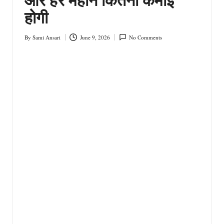
होगी
By
Sami Ansari
June 9, 2026
No Comments
Posted
by